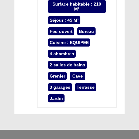
Surface habitable : 210
M²
Séjour : 45 M²
Feu ouvert
Bureau
Cuisine : EQUIPEE
4 chambres
2 salles de bains
Grenier
Cave
3 garages
Terrasse
Jardin