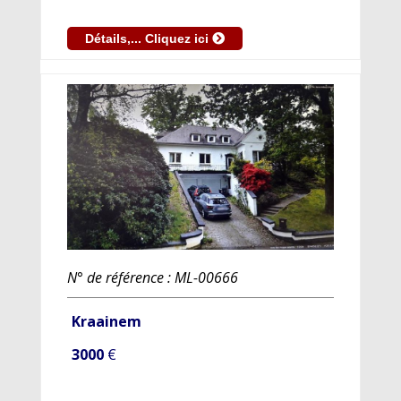
Détails,... Cliquez ici
N° de référence : ML-00666
Kraainem
3000
€